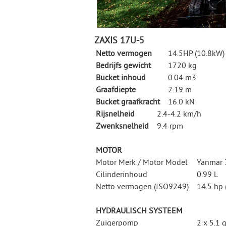
ZAXIS 17U-5
Netto vermogen
14.5HP (10.8kW)
Bedrijfs gewicht
1720 kg
Bucket inhoud
0.04 m3
Graafdiepte
2.19 m
Bucket graafkracht
16.0 kN
Rijsnelheid
2.4-4.2 km/h
Zwenksnelheid
9.4 rpm
MOTOR
Motor Merk / Motor Model
Yanmar
Cilinderinhoud
0.99 L
Netto vermogen (ISO9249)
14.5 hp
HYDRAULISCH SYSTEEM
Zuigerpomp
2 x 5.1 